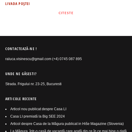
LIVADA POŞTEI
CITESTE
CONTACTEAZĂ-NE !
raluca.visinescu@gmail.com (+4) 0745 087 895
UNDE NE GĂSESTI?
Strada. Frigului nr. 23-25, Bucuresti
ARTICOLE RECENTE
Articol nou publicat despre Casa LI
Casa LI premiată la Big SEE 2024
Articol despre Casa de la Măgura publicat in Hiše Magazine (Slovenia)
La Măgura, într-o casă de vacanță care arată din ce în ce mai bine o dată