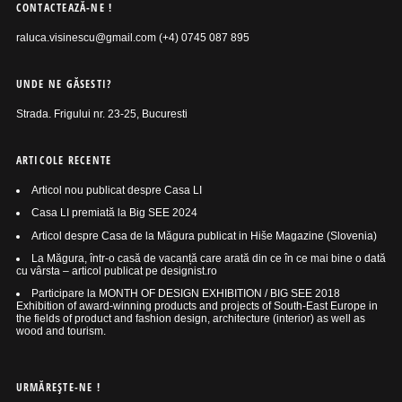
CONTACTEAZĂ-NE !
raluca.visinescu@gmail.com (+4) 0745 087 895
UNDE NE GĂSESTI?
Strada. Frigului nr. 23-25, Bucuresti
ARTICOLE RECENTE
Articol nou publicat despre Casa LI
Casa LI premiată la Big SEE 2024
Articol despre Casa de la Măgura publicat in Hiše Magazine (Slovenia)
La Măgura, într-o casă de vacanță care arată din ce în ce mai bine o dată
cu vârsta – articol publicat pe designist.ro
Participare la MONTH OF DESIGN EXHIBITION / BIG SEE 2018
Exhibition of award-winning products and projects of South-East Europe in
the fields of product and fashion design, architecture (interior) as well as
wood and tourism.
URMĂREŞTE-NE !