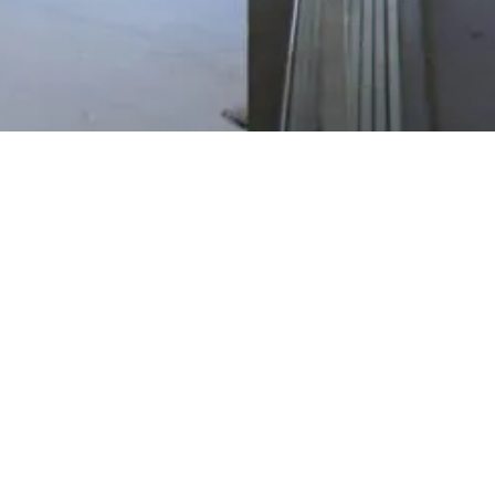
CONTACTEAZĂ-NE !
raluca.visinescu@gmail.com (+4) 0745 087 895
UNDE NE GĂSESTI?
Strada. Frigului nr. 23-25, Bucuresti
ARTICOLE RECENTE
Articol nou publicat despre Casa LI
Casa LI premiată la Big SEE 2024
Articol despre Casa de la Măgura publicat in Hiše Magazine (Slovenia)
La Măgura, într-o casă de vacanță care arată din ce în ce mai bine o dată