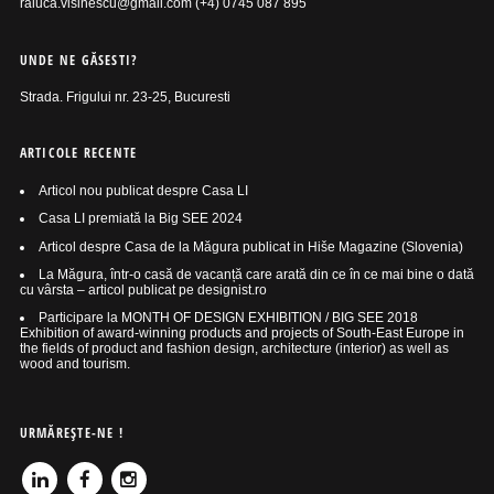
raluca.visinescu@gmail.com (+4) 0745 087 895
UNDE NE GĂSESTI?
Strada. Frigului nr. 23-25, Bucuresti
ARTICOLE RECENTE
Articol nou publicat despre Casa LI
Casa LI premiată la Big SEE 2024
Articol despre Casa de la Măgura publicat in Hiše Magazine (Slovenia)
La Măgura, într-o casă de vacanță care arată din ce în ce mai bine o dată
cu vârsta – articol publicat pe designist.ro
Participare la MONTH OF DESIGN EXHIBITION / BIG SEE 2018
Exhibition of award-winning products and projects of South-East Europe in
the fields of product and fashion design, architecture (interior) as well as
wood and tourism.
URMĂREŞTE-NE !
LINKEDIN
FACEBOOK
INSTAGRAM