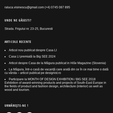
raluca.visinescu@gmail.com (+4) 0745 087 895
UNDE NE GĂSESTI?
Strada. Frigului nr. 23-25, Bucuresti
ARTICOLE RECENTE
Articol nou publicat despre Casa LI
Casa LI premiată la Big SEE 2024
Articol despre Casa de la Măgura publicat in Hiše Magazine (Slovenia)
La Măgura, într-o casă de vacanță care arată din ce în ce mai bine o dată
cu vârsta – articol publicat pe designist.ro
Participare la MONTH OF DESIGN EXHIBITION / BIG SEE 2018
Exhibition of award-winning products and projects of South-East Europe in
the fields of product and fashion design, architecture (interior) as well as
wood and tourism.
URMĂREŞTE-NE !