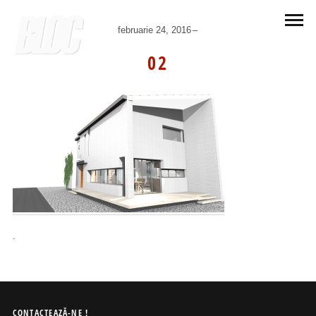
februarie 24, 2016
02
.
CONTACTEAZĂ-NE !