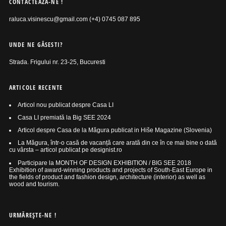
CONTACTEAZĂ-NE !
raluca.visinescu@gmail.com (+4) 0745 087 895
UNDE NE GĂSESTI?
Strada. Frigului nr. 23-25, Bucuresti
ARTICOLE RECENTE
Articol nou publicat despre Casa LI
Casa LI premiată la Big SEE 2024
Articol despre Casa de la Măgura publicat in Hiše Magazine (Slovenia)
La Măgura, într-o casă de vacanță care arată din ce în ce mai bine o dată
cu vârsta – articol publicat pe designist.ro
Participare la MONTH OF DESIGN EXHIBITION / BIG SEE 2018
Exhibition of award-winning products and projects of South-East Europe in
the fields of product and fashion design, architecture (interior) as well as
wood and tourism.
URMĂREŞTE-NE !