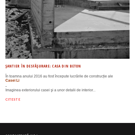
ŞANTIER ÎN DESFĂŞURARE: CASA DIN BETON
În toamna anului 2016 au fost începute lucrările de construcție ale
Casei Li
.
Imaginea exteriorului casei şi a unor detalii de interior...
CITESTE