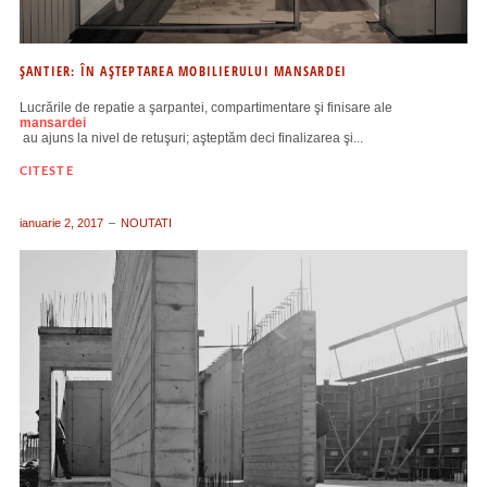
ŞANTIER: ÎN AŞTEPTAREA MOBILIERULUI MANSARDEI
Lucrările de repatie a şarpantei, compartimentare şi finisare ale
mansardei
au ajuns la nivel de retuşuri; aşteptăm deci finalizarea şi...
CITESTE
ianuarie 2, 2017
NOUTATI