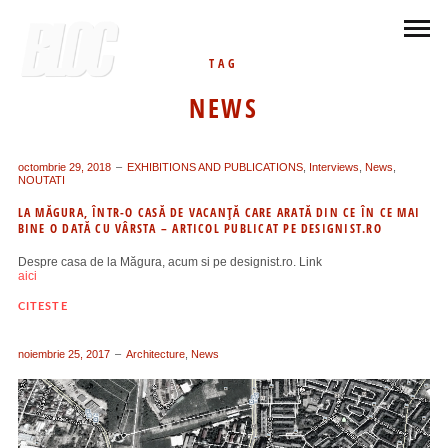
TAG
NEWS
octombrie 29, 2018
EXHIBITIONS AND PUBLICATIONS
,
Interviews
,
News
,
NOUTATI
LA MĂGURA, ÎNTR-O CASĂ DE VACANȚĂ CARE ARATĂ DIN CE ÎN CE MAI
BINE O DATĂ CU VÂRSTA – ARTICOL PUBLICAT PE DESIGNIST.RO
Despre casa de la Măgura, acum si pe designist.ro. Link
aici
CITESTE
noiembrie 25, 2017
Architecture
,
News