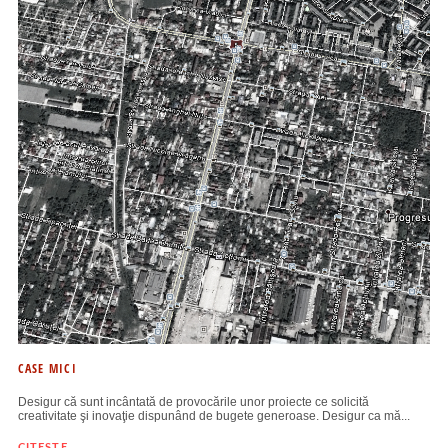
CASE MICI
Desigur că sunt incântată de provocările unor proiecte ce solicită
creativitate şi inovaţie dispunând de bugete generoase. Desigur ca mă...
CITESTE