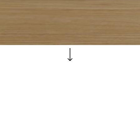
DE NE GĂSESTI?
ARTICOLE RECENTE
rada. Frigului nr. 23-25,
Articol nou publicat
curesti
despre Casa LI