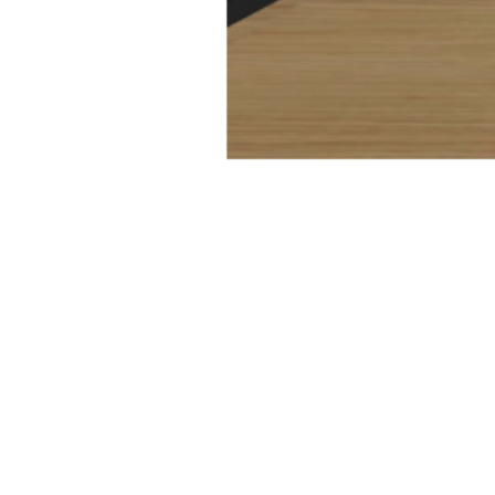
CONTACTEAZĂ-NE !
UN
raluca.visinescu@gmail.com
St
(+4) 0745 087 895
Bu