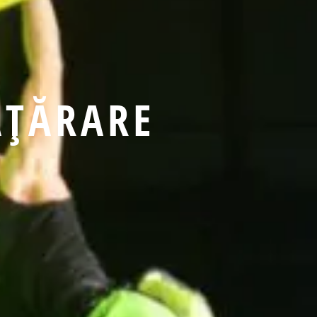
ĂŢĂRARE