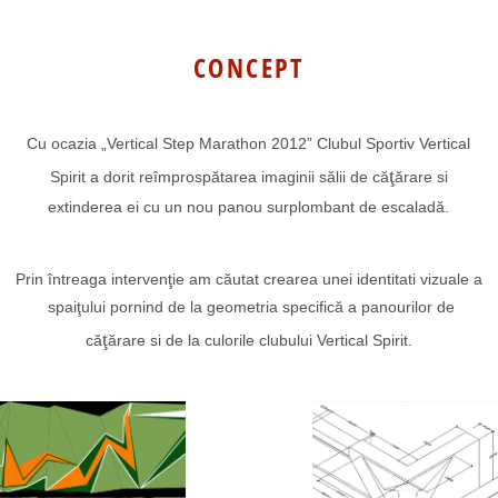
CONCEPT
Cu ocazia „Vertical Step Marathon 2012” Clubul Sportiv Vertical
ţ
Spirit a dorit reîmprospătarea imaginii sălii de că
ărare si
extinderea ei cu un nou panou surplombant de escaladă.
Prin întreaga intervenţie am căutat crearea unei identitati vizuale a
spaiţului pornind de la geometria specifică a panourilor de
ţ
că
ărare si de la culorile clubului Vertical Spirit.