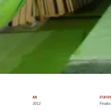
AN
STATU
2012
Finaliz