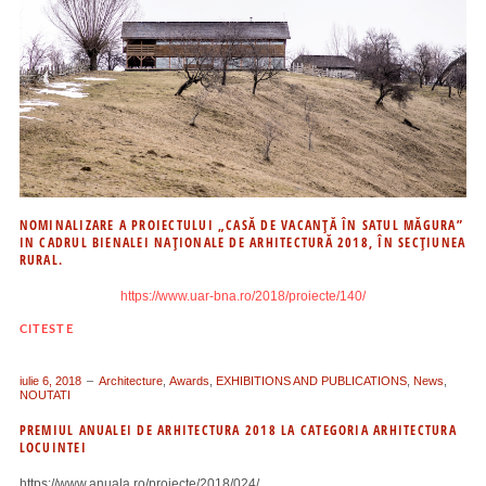
NOMINALIZARE A PROIECTULUI „CASĂ DE VACANȚĂ ÎN SATUL MĂGURA”
IN CADRUL BIENALEI NAȚIONALE DE ARHITECTURĂ 2018, ÎN SECȚIUNEA
RURAL.
https://www.uar-bna.ro/2018/proiecte/140/
CITESTE
iulie 6, 2018
Architecture
,
Awards
,
EXHIBITIONS AND PUBLICATIONS
,
News
,
NOUTATI
PREMIUL ANUALEI DE ARHITECTURA 2018 LA CATEGORIA ARHITECTURA
LOCUINTEI
https://www.anuala.ro/proiecte/2018/024/