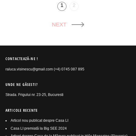
1
2
NEXT
CONTACTEAZĂ-NE !
raluca.visinescu@gmail.com (+4) 0745 087 895
UNDE NE GĂSESTI?
Strada. Frigului nr. 23-25, Bucuresti
ARTICOLE RECENTE
Articol nou publicat despre Casa LI
Casa LI premiată la Big SEE 2024
Articol despre Casa de la Măgura publicat in Hiše Magazine (Slovenia)