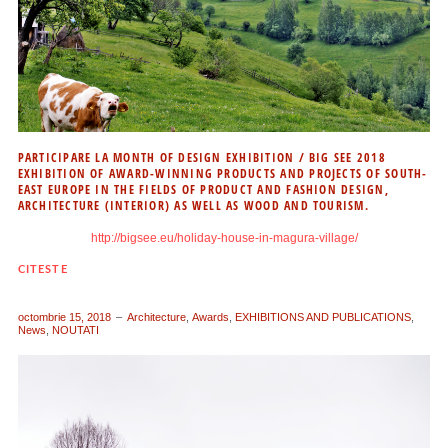
PARTICIPARE LA MONTH OF DESIGN EXHIBITION / BIG SEE 2018
EXHIBITION OF AWARD-WINNING PRODUCTS AND PROJECTS OF SOUTH-
EAST EUROPE IN THE FIELDS OF PRODUCT AND FASHION DESIGN,
ARCHITECTURE (INTERIOR) AS WELL AS WOOD AND TOURISM.
http://bigsee.eu/holiday-house-in-magura-village/
CITESTE
octombrie 15, 2018
Architecture
,
Awards
,
EXHIBITIONS AND PUBLICATIONS
,
News
,
NOUTATI