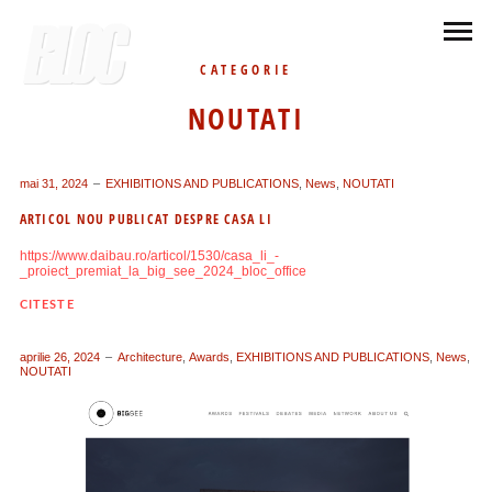
CATEGORIE
NOUTATI
mai 31, 2024
EXHIBITIONS AND PUBLICATIONS
,
News
,
NOUTATI
ARTICOL NOU PUBLICAT DESPRE CASA LI
https://www.daibau.ro/articol/1530/casa_li_-
_proiect_premiat_la_big_see_2024_bloc_office
CITESTE
aprilie 26, 2024
Architecture
,
Awards
,
EXHIBITIONS AND PUBLICATIONS
,
News
,
NOUTATI